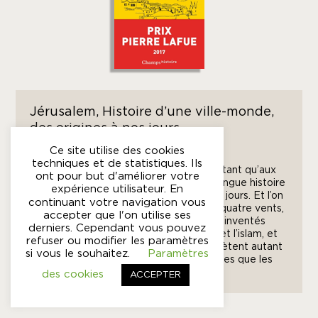
Jérusalem, Histoire d’une ville-monde,
des origines à nos jours
12/10/2016, 535 pages
Ce site utilise des cookies
techniques et de statistiques. Ils
En restant attentif à l’esprit des lieux autant qu’aux
ont pour but d'améliorer votre
cassures du temps, ce livre raconte la longue histoire
expérience utilisateur. En
urbaine de Jérusalem des origines à nos jours. Et l’on
continuant votre navigation vous
découvre une ville-monde ouverte aux quatre vents,
accepter que l'on utilise ses
le berceau commun dans lequel se sont inventés
derniers. Cependant vous pouvez
tour à tour le judaïsme, le christianisme et l’islam, et
refuser ou modifier les paramètres
dont les lieux saints emblématiques reflètent autant
si vous le souhaitez.
Paramètres
les échanges et les influences réciproques que les
conflits et les confrontations.
des cookies
ACCEPTER